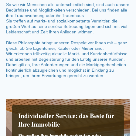
So wie wir Menschen alle unterschiedlich sind, sind auch unsere
Bedürfnisse und Möglichkeiten verschieden. Bei uns finden alle
ihre Traumwohnung oder ihr Traumhaus.
Sie treffen auf markt- und sozialkompetente Vermittler, die
großen Wert auf eine seriöse Betreuung legen und sich mit viel
Leidenschaft und Zeit Ihren Anliegen widmen.
Diese Philosophie bringt unseren Respekt vor Ihnen mit – ganz
gleich, ob Sie Eigentümer, Käufer oder Mieter sind.
Wir erkennen frühzeitig aktuelle Markt- und Kundenbedürfnisse
und arbeiten mit Begeisterung für den Erfolg unserer Kunden.
Dabei gilt es, Ihre Anforderungen und die Marktgegebenheiten
kontinuierlich abzugleichen und möglichst in Einklang zu
bringen, um Ihren Erwartungen gerecht zu werden.
Individueller Service: das Beste für
Ihre Immobilie
Sie wollen Ihre Immobile verkaufen oder