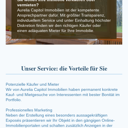
vermieten?
Aurelia Capitol Immobilien ist der kompetente
Ansprechpartner dafür. Mit größter Transparenz,
individuellem Service und unter Einhaltung höchster
Diskretion finden wir den richtigen Käufer oder
einen adäquaten Mieter für Ihre Immobilie.
Unser Service: die Vorteile für Sie
Potenzielle Käufer und Mieter
Wir von Aurelia Capitol Immobilien haben permanent konkrete
Kauf- und Mietgesuche von Interessenten mit bester Bonität im
Portfolio.
Professionelles Marketing
Neben der Erstellung eines besonders aussagekräftigen
Exposés präsentieren wir Ihr Objekt in den gängigen Online-
Immobilienportalen und schalten zusätzlich Anzeigen in der